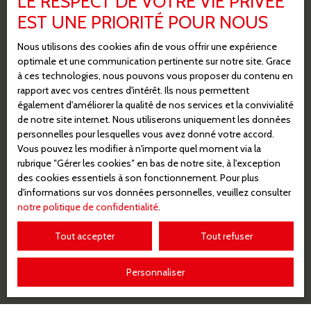
LE RESPECT DE VOTRE VIE PRIVÉE
sur la liste d'opposition au démarchage téléphonique,
EST UNE PRIORITÉ POUR NOUS
prévu par l'article L223-1 du code de la
consommation, sur le site Internet
Nous utilisons des cookies afin de vous offrir une expérience
optimale et une communication pertinente sur notre site. Grace
www.bloctel.gouv.fr ou par courrier adressé à :
à ces technologies, nous pouvons vous proposer du contenu en
rapport avec vos centres d'intérêt. Ils nous permettent
Société Worldline, Service Bloctel, CS 61311, 41013
également d'améliorer la qualité de nos services et la convivialité
BLOIS CEDEX.
de notre site internet. Nous utiliserons uniquement les données
personnelles pour lesquelles vous avez donné votre accord.
Pour en savoir plus sur le traitement de vos données
Vous pouvez les modifier à n'importe quel moment via la
personnelles, veuillez consulter notre
politique de
rubrique ″Gérer les cookies″ en bas de notre site, à l'exception
des cookies essentiels à son fonctionnement. Pour plus
confidentialité
.
d'informations sur vos données personnelles, veuillez consulter
notre politique de confidentialité
.
Recevoir des annonces
Tout accepter
Tout refuser
Personnaliser