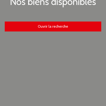
Nos biens disponibles
Ouvrir la recherche
Type d'offre
Vente
Type de bien
Terrain
Localisation
Wittenheim (68270)
Budget max (€)
Surface min (m²)