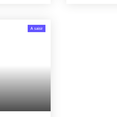
r un portail motorisé,
un espace de stockage séc
nt une sécurité
ouverture par badge Box 
au sein d’une
renforcéeAccès aisé et m
r stationnement ou
copropriété bien entrete
investissement patrimoni
A saisir