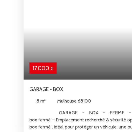
17 000
€
GARAGE - BOX
8
m²
Mulhouse 68100
GARAGE - BOX - FERME - MU
box fermé – Emplacement recherché & sécurité o
box fermé , idéal pour protéger un véhicule, une o