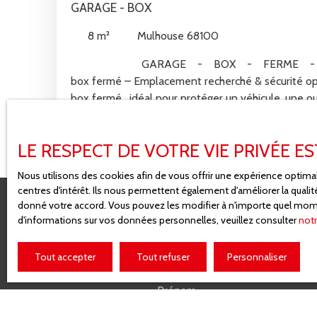
GARAGE - BOX
8
m²
Mulhouse 68100
GARAGE - BOX - FERME - MU
box fermé – Emplacement recherché & sécurité o
box fermé , idéal pour protéger un véhicule, une o
un espace de stockage sécurisé. Accès au garage pa
ouverture par badge Box entièrement fermé, offra
LE RESPECT DE VOTRE VIE PRIVÉE E
renforcéeAccès aisé et manœuvres facilitéesSitué 
copropriété bien entretenueSolution parfaite pou
Nous utilisons des cookies afin de vous offrir une expérience opti
investissement patrimonial
centres d'intérêt. Ils nous permettent également d'améliorer la quali
donné votre accord. Vous pouvez les modifier à n'importe quel moment
d'informations sur vos données personnelles, veuillez consulter
notr
Ne manquez 
Tout accepter
Tout refuser
Personnaliser
Prénom
Type d'offre
Type de 