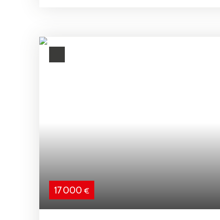
un espace de stockage sécurisé. Accès au garage pa
ouverture par badge Box entièrement fermé, offra
renforcéeAccès aisé et manœuvres facilitéesSitué 
copropriété bien entretenueSolution parfaite pou
investissement patrimonial
17 000
€