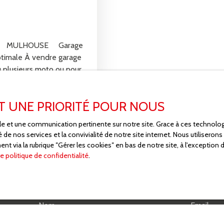
LHOUSE Garage
ptimale À vendre garage
u plusieurs moto ou pour
r un portail motorisé,
nt une sécurité
ST UNE PRIORITÉ POUR NOUS
au sein d’une
r stationnement ou
male et une communication pertinente sur notre site. Grace à ces techno
té de nos services et la convivialité de notre site internet. Nous utilise
 via la rubrique ″Gérer les cookies″ en bas de notre site, à l'exception
e politique de confidentialité
.
plus aucun bien
correspondant à votr
Nom
Email
bien
Localisation