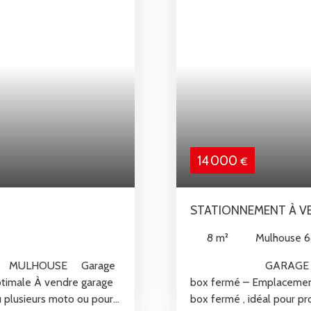
14 000
€
STATIONNEMENT À VE
8
m²
Mulhouse 
LHOUSE Garage
GARAGE - BOX
ptimale À vendre garage
box fermé – Emplacement
u plusieurs moto ou pour
box fermé , idéal pour pr