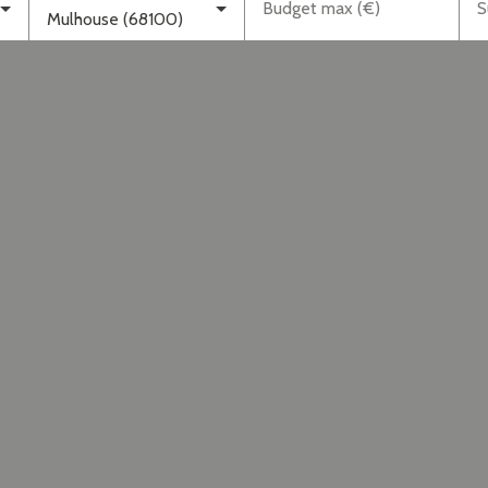
Budget max (€)
S
Mulhouse (68100)