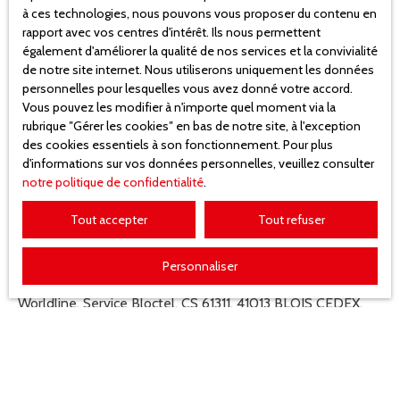
à ces technologies, nous pouvons vous proposer du contenu en
Conformément à la réglementation européenne et à la loi
rapport avec vos centres d'intérêt. Ils nous permettent
Informatique et libertés du 6 janvier 1978, les internautes
également d'améliorer la qualité de nos services et la convivialité
dont les données personnelles sont traitées par la société
de notre site internet. Nous utiliserons uniquement les données
Gestion Sud Alsace ont le droit d’accéder à leurs données
personnelles pour lesquelles vous avez donné votre accord.
Vous pouvez les modifier à n'importe quel moment via la
et le droit de demander la rectification, la mise à jour et la
rubrique ″Gérer les cookies″ en bas de notre site, à l'exception
suppression de leurs données personnelles en
des cookies essentiels à son fonctionnement. Pour plus
d'informations sur vos données personnelles, veuillez consulter
Si vous ne souhaitez pas faire l'objet de prospection
notre politique de confidentialité
.
commerciale par voie téléphonique, vous pouvez vous
inscrire gratuitement sur la liste d'opposition au
Tout accepter
Tout refuser
démarchage téléphonique, prévu par l'article L223-1 du
code de la consommation, sur le site Internet
Personnaliser
www.bloctel.gouv.fr
ou par courrier adressé à Société
Worldline, Service Bloctel, CS 61311, 41013 BLOIS CEDEX.
Gestion Sud Alsace
contact@gestion-sudalsace.fr
+33 3 89 07 34 24