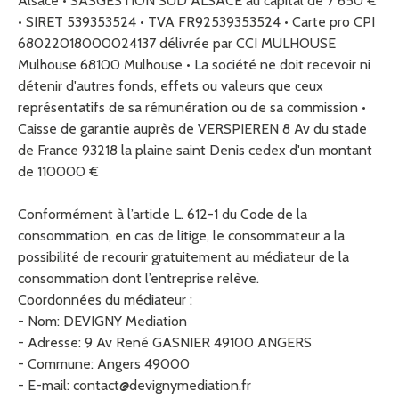
Alsace • SASGESTION SUD ALSACE au capital de 7 650 €
• SIRET 539353524 • TVA FR92539353524 • Carte pro CPI
68022018000024137 délivrée par CCI MULHOUSE
Mulhouse 68100 Mulhouse • La société ne doit recevoir ni
détenir d'autres fonds, effets ou valeurs que ceux
représentatifs de sa rémunération ou de sa commission •
Caisse de garantie auprès de VERSPIEREN 8 Av du stade
de France 93218 la plaine saint Denis cedex d'un montant
de 110000 €
Conformément à l’article L. 612-1 du Code de la
consommation, en cas de litige, le consommateur a la
possibilité de recourir gratuitement au médiateur de la
consommation dont l’entreprise relève.
Coordonnées du médiateur :
- Nom: DEVIGNY Mediation
- Adresse: 9 Av René GASNIER 49100 ANGERS
- Commune: Angers 49000
- E-mail:
contact@devignymediation.fr