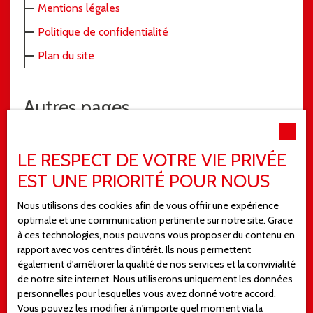
Mentions légales
Politique de confidentialité
Plan du site
Autres pages
L'immobilier à Mulhouse
LE RESPECT DE VOTRE VIE PRIVÉE
Comment choisir une agence immobilière à
EST UNE PRIORITÉ POUR NOUS
Mulhouse?
Nous utilisons des cookies afin de vous offrir une expérience
Gestion locative à Mulhouse : comment trouver
optimale et une communication pertinente sur notre site. Grace
l'agence idéale pour gérer votre location ?
à ces technologies, nous pouvons vous proposer du contenu en
Prix au m2 à Mulhouse : l'importance de l'estimation
rapport avec vos centres d'intérêt. Ils nous permettent
également d'améliorer la qualité de nos services et la convivialité
pour votre projet de vente.
de notre site internet. Nous utiliserons uniquement les données
Trouver la meilleure agence immobilière à Illzach :
personnelles pour lesquelles vous avez donné votre accord.
nos conseils avisés
Vous pouvez les modifier à n'importe quel moment via la