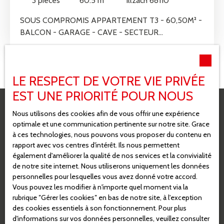
3
pièces
60.5
m²
Illzach 68110
élémentaires à 5 minutes à pied - Arrêts de bus à 5-
10 minutes à pied - Commerces accessibles en 10-15
SOUS COMPROMIS APPARTEMENT T3 - 60,50M² -
minutes à pied - Restaurants à 10-15 minutes en
BALCON - GARAGE - CAVE - SECTEUR
voiture - Médecins et hôpital facilement accessibles
RECHERCHÉDécouvrez cet appartement T3 de 60.
en 10 minutes en voiture Grâce à son cadre paisible,
50m², situé au 1er étage d'un immeuble de 1952,
sa luminosité exceptionnelle et sa rénovation
offrant un parfait équilibre entre charme de l’ancien
LE RESPECT DE VOTRE VIE PRIVÉE
soignée, cet appartement représente une
et confort moderne. Lumineux et bien agencé, il
opportunité rare à ne pas manquer. Contactez dès
conviendra aussi bien à un premier achat qu’à un
EST UNE PRIORITÉ POUR NOUS
maintenant l’agence Gestion Sud Alsace Illzach pour
couple ou un investisseur à la recherche d’un bien
Nous utilisons des cookies afin de vous offrir une expérience
organiser une visite et découvrir tout le potentiel de
pratique et bien situé. Avec ses 3 pièces, dont une
optimale et une communication pertinente sur notre site. Grace
ce bien unique.
chambre spacieuse, une cuisine aménagée et
Ne manquez plus aucun bien
à ces technologies, nous pouvons vous proposer du contenu en
équipée, une salle de bains et des WC indépendants,
rapport avec vos centres d'intérêt. Ils nous permettent
correspondant à votre recherche !
cet appartement est prêt à vous accueillir dans un
également d'améliorer la qualité de nos services et la convivialité
état intérieur et des parties communes en bon état.
de notre site internet. Nous utiliserons uniquement les données
Les ouvertures en double vitrage garantissent une
personnelles pour lesquelles vous avez donné votre accord.
Prénom
Vous pouvez les modifier à n'importe quel moment via la
isolation optimale, tandis que le chauffage individuel
rubrique ″Gérer les cookies″ en bas de notre site, à l'exception
assure un confort thermique toute l'année. Un balcon
des cookies essentiels à son fonctionnement. Pour plus
Nom
vous invite à profiter des moments de détente en
d'informations sur vos données personnelles, veuillez consulter