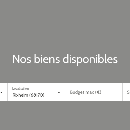
Nos biens disponibles
Localisation
Budget max (€)
S
Rixheim (68170)