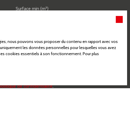
Surface min (m²)
haitez pas faire l'objet de
logies, nous pouvons vous proposer du contenu en rapport avec vos
 liste d'opposition au
rons uniquement les données personnelles pour lesquelles vous avez
 Internet www.bloctel.gouv.fr ou
 des cookies essentiels à son fonctionnement. Pour plus
politique de confidentialité
.