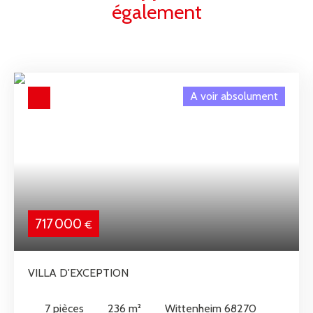
également
A voir absolument
717 000
€
VILLA D'EXCEPTION
7
pièces
236
m²
Wittenheim 68270