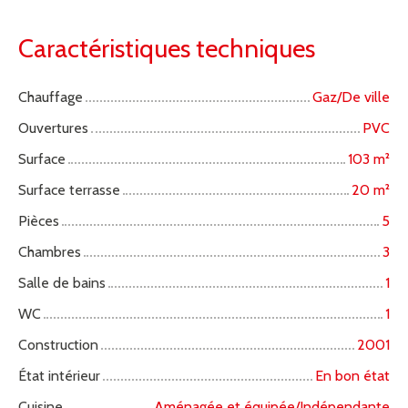
Caractéristiques techniques
Chauffage
Gaz/De ville
Ouvertures
PVC
Surface
103
m²
Surface terrasse
20
m²
Pièces
5
Chambres
3
Salle de bains
1
WC
1
Construction
2001
État intérieur
En bon état
Cuisine
Aménagée et équipée/Indépendante