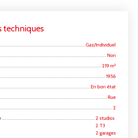
s techniques
Gaz/Individuel
Non
219
m²
1956
En bon état
Rue
2
e
2 studios
2 T3
2 garages