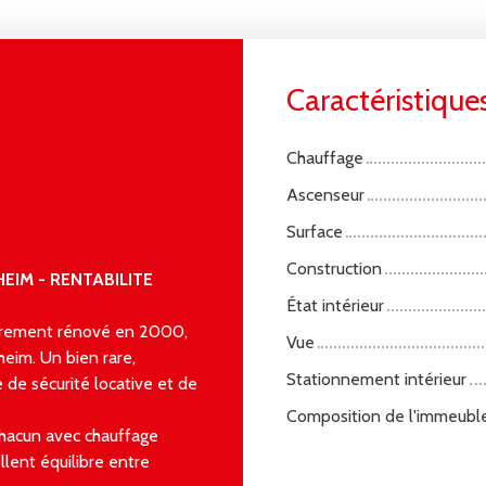
Caractéristique
Chauffage
Ascenseur
Surface
Construction
IM - RENTABILITE
État intérieur
ièrement rénové en 2000,
Vue
eim. Un bien rare,
Stationnement intérieur
 de sécurité locative et de
Composition de l'immeubl
hacun avec chauffage
llent équilibre entre