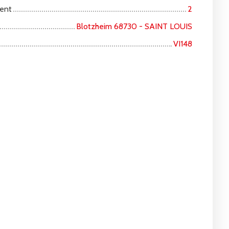
ent
2
Blotzheim 68730 - SAINT LOUIS
VI148