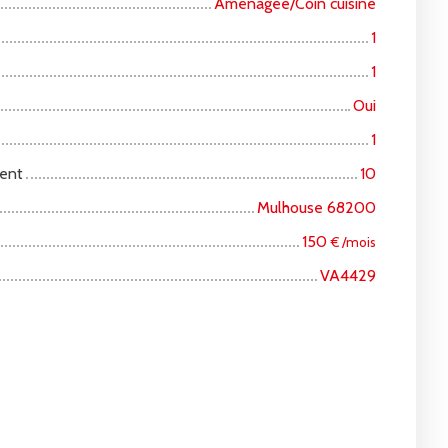
Aménagée/Coin cuisine
1
1
Oui
1
ent
10
Mulhouse 68200
150
€ /mois
VA4429