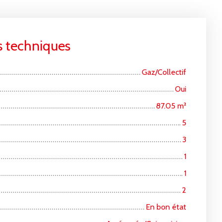
s techniques
Gaz/Collectif
Oui
87.05
m²
5
3
1
1
2
En bon état