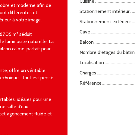
Cuisine
sobre et moderne afin de
Stationnement intérieur
sont différentes et
érieur à votre image.
Stationnement extérieur
Cave
87,05 m² séduit
e luminosité naturelle. La
Balcon
balcon calme, parfait pour
Nombre d'étages du bâtim
Localisation
te, offre un véritable
Charges
technique… tout est pensé
Référence
rtables, idéales pour une
ne salle d’eau
cet agencement fluide et