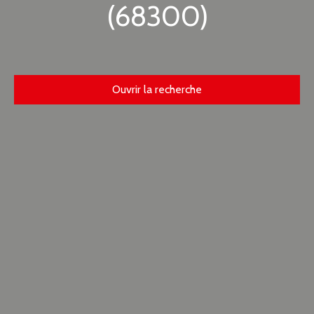
(68300)
Ouvrir la recherche
Type d'offre
Location
Type de bien
Appartement
Localisation
Saint-Louis (68300)
Loyer max (€/mois)
Surface min (m²)