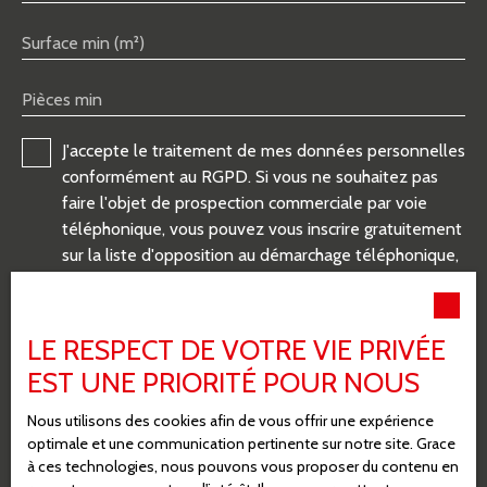
Surface min (m²)
Pièces min
J'accepte le traitement de mes données personnelles
conformément au RGPD. Si vous ne souhaitez pas
faire l'objet de prospection commerciale par voie
téléphonique, vous pouvez vous inscrire gratuitement
sur la liste d'opposition au démarchage téléphonique,
prévu par l'article L223-1 du code de la
consommation, sur le site Internet
www.bloctel.gouv.fr ou par courrier adressé à :
LE RESPECT DE VOTRE VIE PRIVÉE
EST UNE PRIORITÉ POUR NOUS
Société Worldline, Service Bloctel, CS 61311, 41013
BLOIS CEDEX.
Nous utilisons des cookies afin de vous offrir une expérience
optimale et une communication pertinente sur notre site. Grace
Pour en savoir plus sur le traitement de vos données
à ces technologies, nous pouvons vous proposer du contenu en