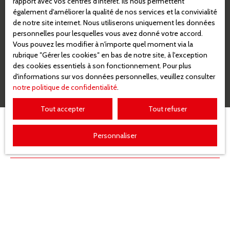
rapport avec vos centres d'intérêt. Ils nous permettent
personnelles, veuillez consulter notre
politique de
également d'améliorer la qualité de nos services et la convivialité
confidentialité
.
de notre site internet. Nous utiliserons uniquement les données
personnelles pour lesquelles vous avez donné votre accord.
Vous pouvez les modifier à n'importe quel moment via la
Recevoir des annonces
rubrique ″Gérer les cookies″ en bas de notre site, à l'exception
des cookies essentiels à son fonctionnement. Pour plus
d'informations sur vos données personnelles, veuillez consulter
notre politique de confidentialité
.
Tout accepter
Tout refuser
Personnaliser
JE RECHERCHE UN BIEN
Vente appartement Mulhouse (68200)
Vente appartement Illzach (68110)
Vente stationnement Mulhouse (68100)
Vente maison Wittenheim (68270)