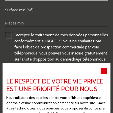
Surface min (m²)
Pièces min
J'accepte le traitement de mes données personnelles
conformément au RGPD. Si vous ne souhaitez pas
faire l'objet de prospection commerciale par voie
téléphonique, vous pouvez vous inscrire gratuitement
sur la liste d'opposition au démarchage téléphonique,
prévu par l'article L223-1 du code de la
consommation, sur le site Internet
www.bloctel.gouv.fr ou par courrier adressé à :
LE RESPECT DE VOTRE VIE PRIVÉE
EST UNE PRIORITÉ POUR NOUS
Société Worldline, Service Bloctel, CS 61311, 41013
BLOIS CEDEX.
Nous utilisons des cookies afin de vous offrir une expérience
optimale et une communication pertinente sur notre site. Grace
Pour en savoir plus sur le traitement de vos données
à ces technologies, nous pouvons vous proposer du contenu en