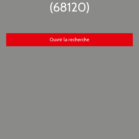
(68120)
Ouvrir la recherche
Type d'offre
Location
Type de bien
Appartement
Localisation
Richwiller (68120)
Loyer max (€/mois)
Surface min (m²)