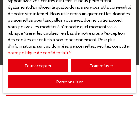
rapport avec vos centres d'intérêt. Ils nous permettent
personnelles, veuillez consulter notre
politique de
également d'améliorer la qualité de nos services et la convivialité
confidentialité
.
de notre site internet. Nous utiliserons uniquement les données
personnelles pour lesquelles vous avez donné votre accord.
Vous pouvez les modifier à n'importe quel moment via la
Recevoir des annonces
rubrique ″Gérer les cookies″ en bas de notre site, à l'exception
des cookies essentiels à son fonctionnement. Pour plus
d'informations sur vos données personnelles, veuillez consulter
notre politique de confidentialité
.
Tout accepter
Tout refuser
Personnaliser
JE RECHERCHE UN BIEN
Vente appartement Mulhouse (68200)
Vente appartement Illzach (68110)
Vente stationnement Mulhouse (68100)
Vente maison Wittenheim (68270)