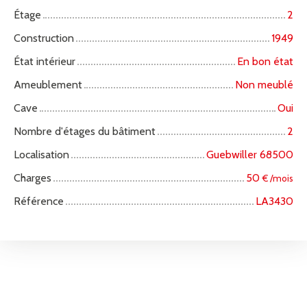
Étage
2
Construction
1949
État intérieur
En bon état
Ameublement
Non meublé
Cave
Oui
Nombre d'étages du bâtiment
2
Localisation
Guebwiller 68500
Charges
50
€ /mois
Référence
LA3430