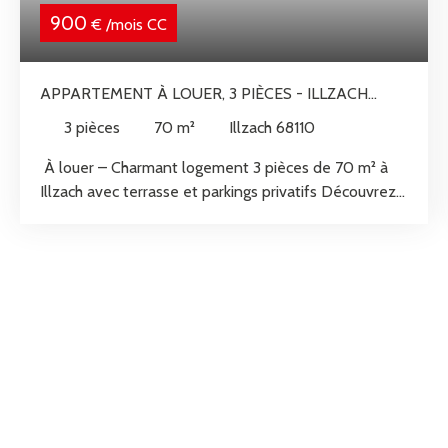
900
€ /mois CC
APPARTEMENT À LOUER, 3 PIÈCES - ILLZACH
68110
3
pièces
70
m²
Illzach 68110
À louer – Charmant logement 3 pièces de 70 m² à
Illzach avec terrasse et parkings privatifs Découvrez
ce charmant logement de 70 m², idéalement situé à
Illzach, offrant des espaces fonctionnels, de
nombreux rangements et un cadre de vie agréable.
Au rez-de-chaussée, vous trouverez une belle pièce
de vie lumineuse avec une cuisine ouverte sur le
salon, créant un espace convivial. Ce niveau
comprend également un cellier, un espace de
rangement supplémentaire ainsi qu'un WC
indépendant. À l'étage, l'espace nuit se compose de
deux chambres et d'une salle d'eau avec WC. Le