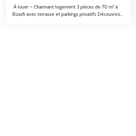
À louer – Charmant logement 3 pièces de 70 m² à
Illzach avec terrasse et parkings privatifs Découvrez
ce charmant logement de 70 m², idéalement situé à
Illzach, offrant des espaces fonctionnels, de
nombreux rangements et un cadre de vie agréable.
Au rez-de-chaussée, vous trouverez une belle pièce
de vie lumineuse avec une cuisine ouverte sur le
salon, créant un espace convivial. Ce niveau
comprend également un cellier, un espace de
rangement supplémentaire ainsi qu'un WC
indépendant. À l'étage, l'espace nuit se compose de
deux chambres et d'une salle d'eau avec WC. Le
logement dispose également de combles accessibles
par une trappe, équipés d'un éclairage, offrant un
espace de stockage supplémentaire idéal pour vos
affaires saisonnières ou vos effets personnels. À
l'extérieur, vous profiterez d'une terrasse privative,
parfaite pour les beaux jours, ainsi que de deux