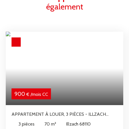
également
900
€ /mois CC
APPARTEMENT À LOUER, 3 PIÈCES - ILLZACH
68110
3
pièces
70
m²
Illzach 68110