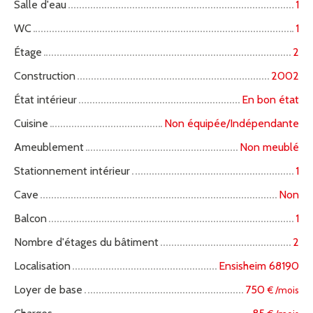
Salle d'eau
1
WC
1
Étage
2
Construction
2002
État intérieur
En bon état
Cuisine
Non équipée/Indépendante
Ameublement
Non meublé
Stationnement intérieur
1
Cave
Non
Balcon
1
Nombre d'étages du bâtiment
2
Localisation
Ensisheim 68190
Loyer de base
750
€ /mois