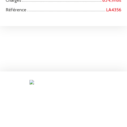
Charges
85
€ /mois
Référence
LA4356