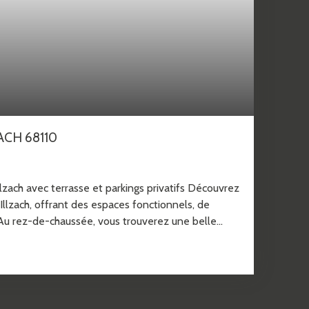
ACH 68110
zach avec terrasse et parkings privatifs Découvrez
llzach, offrant des espaces fonctionnels, de
Au rez-de-chaussée, vous trouverez une belle
le salon, créant un espace convivial. Ce niveau
ment supplémentaire ainsi qu'un WC indépendant.
es et d'une salle d'eau avec WC. Le logement
appe, équipés d'un éclairage, offrant un espace
saisonnières ou vos effets personnels. À