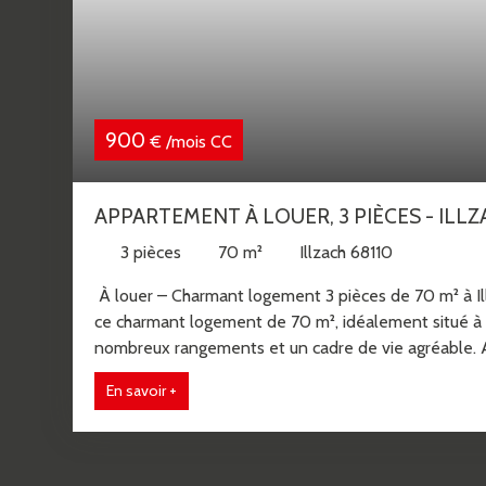
900
€ /mois CC
APPARTEMENT À LOUER, 3 PIÈCES - ILLZ
3
pièces
70
m²
Illzach 68110
À louer – Charmant logement 3 pièces de 70 m² à Ill
ce charmant logement de 70 m², idéalement situé à I
nombreux rangements et un cadre de vie agréable. 
pièce de vie lumineuse avec une cuisine ouverte sur 
En savoir +
comprend également un cellier, un espace de range
À l'étage, l'espace nuit se compose de deux chambr
dispose également de combles accessibles par une tr
de stockage supplémentaire idéal pour vos affaires 