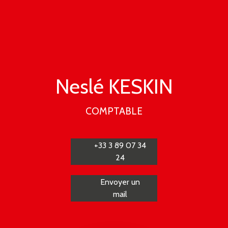
Neslé KESKIN
COMPTABLE
+33 3 89 07 34
24
Envoyer un
mail