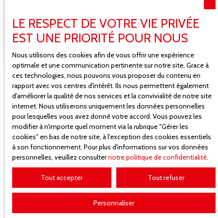
Adresse de votre bien
LE RESPECT DE VOTRE VIE PRIVÉE
EST UNE PRIORITÉ POUR NOUS
Estimer mon bien
Nous utilisons des cookies afin de vous offrir une expérience
optimale et une communication pertinente sur notre site. Grace à
ces technologies, nous pouvons vous proposer du contenu en
rapport avec vos centres d'intérêt. Ils nous permettent également
d'améliorer la qualité de nos services et la convivialité de notre site
internet. Nous utiliserons uniquement les données personnelles
pour lesquelles vous avez donné votre accord. Vous pouvez les
modifier à n'importe quel moment via la rubrique ″Gérer les
cookies″ en bas de notre site, à l'exception des cookies essentiels
à son fonctionnement. Pour plus d'informations sur vos données
personnelles, veuillez consulter
notre politique de confidentialité
.
Tout accepter
Tout refuser
Personnaliser